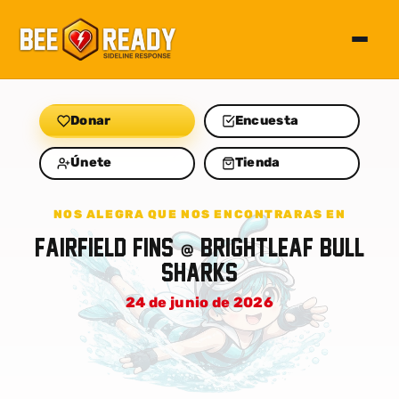
Alterna
Donar
Encuesta
Únete
Tienda
NOS ALEGRA QUE NOS ENCONTRARAS EN
Fairfield Fins
Brightleaf Bull
@
Sharks
24 de junio de 2026